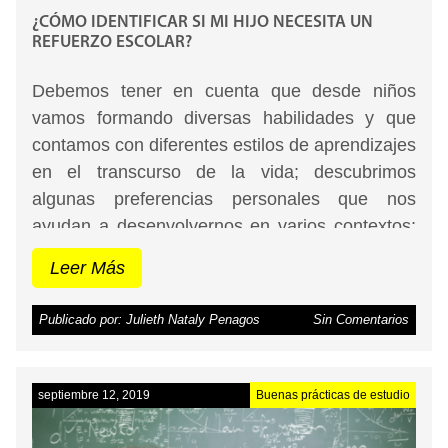
¿CÓMO IDENTIFICAR SI MI HIJO NECESITA UN
REFUERZO ESCOLAR?
Debemos tener en cuenta que desde niños
vamos formando diversas habilidades y que
contamos con diferentes estilos de aprendizajes
en el transcurso de la vida; descubrimos
algunas preferencias personales que nos
ayudan a desenvolvernos en varios contextos;
sin embargo, es usual que en el aula de clase
Leer Más
se alcancen a cubrir, con exclusividad, los
contenidos del plan de estudios obligatorio para
Publicado por: Julieth Nataly Penagos
Sin Comentarios
cada grado, dejando de lado el abordaje de
otras habilidades igualmente importantes dentro
del aprendizaje. En algunos estudiantes la falta
septiembre 12, 2019
Buenas prácticas de estudio
de entrenamiento de dichas habilidades causa
que presenten dificultades que impacten de