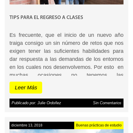
TIPS PARA EL REGRESO A CLASES
Es frecuente, que el inicio de un nuevo año
traiga consigo un sin número de retos que nos
exigen tener las suficientes habilidades para
dar respuesta a las demandas de los entornos
en los cuales nos desenvolvemos. Por esto en
muchas ocasiones no tenemos las
herramientas suficientes para solucionar
Leer Más
algunos problemas que se presentan en la
rutina diaria, los cuales pueden ir; desde
Publicado por: Julie Ordoñez
Sin Comentarios
organizar nuestros horarios para retomar el día
a día hasta rediseñar por completo la forma en
la cual se encuentran algunos de nuestros
diciembre 13, 2018
Buenas prácticas de estudio
hábitos.
Te puede interesar:
Estrategias para