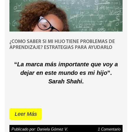
manera negativa el rendimiento escolar. ¿Cómo
saber realmente si nuestros hijos necesitan un
refuerzo escolar?
Haz clic en este enlace para
conocer si tu hijo tiene problemas de
aprendizaje.
¿COMO SABER SI MI HIJO TIENE PROBLEMAS DE
APRENDIZAJE? ESTRATEGIAS PARA AYUDARLO
“
La marca más importante que voy a
dejar en este mundo es mi hijo
”.
Sarah Shahi.
Leer Más
Publicado por: Daniela Gómez V.
1 Comentario