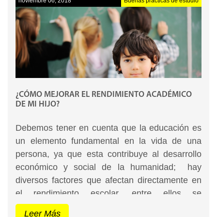
noviembre 06, 2018
Buenas prácticas de estudio
artículo: https://blog.ipler.com/tecnicas-habitos-
estudio.
En el ámbito académico adquirir hábitos que
impliquen un adecuado aprendizaje y
desempeño escolar es esencial, y los rasgos de
personalidad resultan ser un ingrediente
¿CÓMO MEJORAR EL RENDIMIENTO ACADÉMICO
fundamental en ello; siempre deseamos que
DE MI HIJO?
nuestros hijos se comporten como nosotros
Debemos tener en cuenta que la educación es
creemos que es lo adecuado, que adquieran
un elemento fundamental en la vida de una
responsabilidades, sean independientes o se
persona, ya que esta contribuye al desarrollo
parezcan a su hermano/a con mejor
económico y social de la humanidad; hay
desempeño, o a sus compañeros de clase
diversos factores que afectan directamente en
quienes tienen buenas notas y comportamiento;
el rendimiento escolar, entre ellos se
encuentran las situaciones propias de los
pero adquirir hábitos no es igual de sencillo
Leer Más