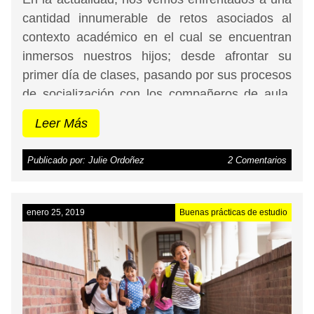
cantidad innumerable de retos asociados al
contexto académico en el cual se encuentran
inmersos nuestros hijos; desde afrontar su
primer día de clases, pasando por sus procesos
de socialización con los compañeros de aula,
hasta las dificultades que se presentan en el
Leer Más
desarrollo de habilidades académicas, ya sea
leer, escribir, pintar o el simple hecho de seguir
Publicado por: Julie Ordoñez
2 Comentarios
instrucciones, les implica a nuestros niños tener
unas habilidades de base para alcanzar los
objetivos propuestos en las diversas
enero 25, 2019
Buenas prácticas de estudio
situaciones.
Te puede interesar:
5 beneficios
que te de amar la lectura.