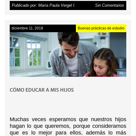
Lúdico
: Juego o actividad de
Publicado por: María Paula Vergel I.
Sin Comentarios
entretenimiento.
Didáctico:
Actividad útil pensada para la
enseñanza
diciembre 11, 2018
Buenas prácticas de estudio
Las actividades deben ser lúdicas y didácticas
para captar la atención de los más pequeños y
generar aprendizaje que hará su desarrollo más
factible. (
Te puede interesar: Talleres para niños
en Bogotá).
CÓMO EDUCAR A MIS HIJOS
Muchas veces esperamos que nuestros hijos
hagan lo que queremos, porque consideramos
que es lo mejor para ellos, además lo más