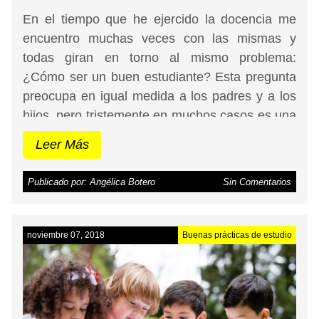
En el tiempo que he ejercido la docencia me
encuentro muchas veces con las mismas y
todas giran en torno al mismo problema:
¿Cómo ser un buen estudiante? Esta pregunta
preocupa en igual medida a los padres y a los
hijos, pero tristemente en muchos casos es una
inquietud que se convierte en una carga
Leer Más
demasiado pesada y que termina siendo un
tema sensible en las relaciones familiares,
Publicado por: Angélica Botero
Sin Comentarios
generando conflictos y enfrentamientos por no
ser atendida adecuadamente. Presento aquí
tres temas fundamentales que representan la
noviembre 07, 2018
Buenas prácticas de estudio
diferencia entre un estudiante cualquiera, un
alumno exitoso.
Si quieres saber que hacer
para que tu hijo no saque malas notas, te
invitamos a leer este