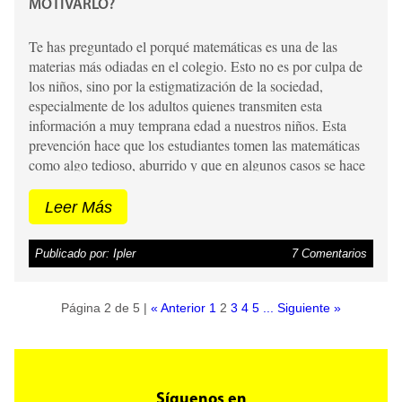
MOTIVARLO?
Te has preguntado el porqué matemáticas es una de las
materias más odiadas en el colegio. Esto no es por culpa de
los niños, sino por la estigmatización de la sociedad,
especialmente de los adultos quienes transmiten esta
información a muy temprana edad a nuestros niños. Esta
prevención hace que los estudiantes tomen las matemáticas
como algo tedioso, aburrido y que en algunos casos se hace
ver como: “no te va a servir para nada en la vida”, siendo
esta apreciación de las más frecuentes y las más erradas
Leer Más
debido a que todo el tiempo nos tenemos que enfrentar a las
matemáticas en ámbitos como la cocina, compras, nuestro
Publicado por: Ipler
7 Comentarios
gastos diarios, etc.
Para que los niños tomen con tranquilidad
y seriedad esta asignatura, es necesario que desde pequeños
se vean incentivados a aprender matemáticas de a poco pero
Página 2 de 5 |
« Anterior
1
2
3
4
5
...
Siguiente »
con constancia.
Algunos consejos para que los padres logren
enseñar matemáticas para niños:
Síguenos en