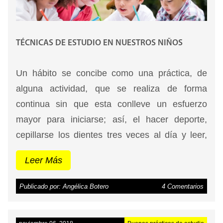
articulo: https://blog.ipler.com/mi-hijo-malas-
notas-en-el-colegio.
TÉCNICAS DE ESTUDIO EN NUESTROS NIÑOS
Un hábito se concibe como una práctica, de
alguna actividad, que se realiza de forma
continua sin que esta conlleve un esfuerzo
mayor para iniciarse; así, el hacer deporte,
cepillarse los dientes tres veces al día y leer,
son algunos de los hábitos que adquirimos en
Leer Más
la vida, ya sea porque alguien nos los inculco o
por gusto propio.
Conoce más hábitos y
Publicado por: Angélica Botero
4 Comentarios
técnicas para ser exitoso en el estudio en el
siguiente