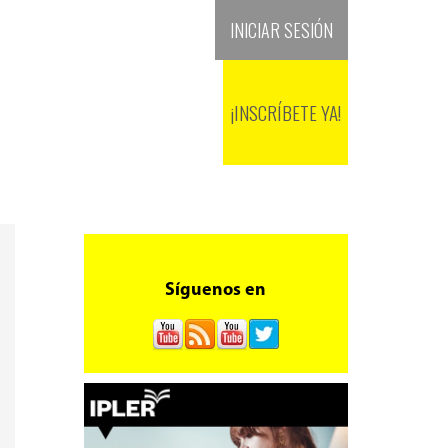
+(571) 601 381 9900
INICIAR SESIÓN
SEDES
BLOG
RECURSOS
¡INSCRÍBETE YA!
Síguenos en