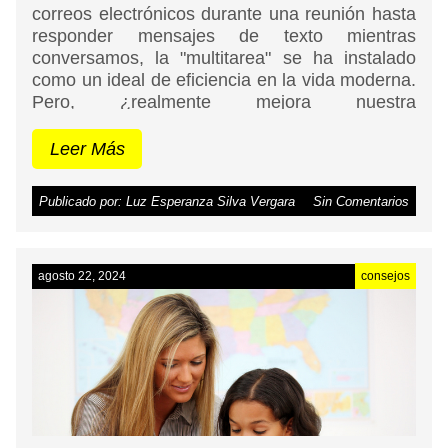
correos electrónicos durante una reunión hasta
responder mensajes de texto mientras
conversamos, la "multitarea" se ha instalado
como un ideal de eficiencia en la vida moderna.
Pero, ¿realmente mejora nuestra
productividad? ¿Cuáles son los impactos de
esta tendencia en el aprendizaje, la
Leer Más
productividad y el bienestar general? Este
artículo busca desmitificar algunas creencias
Publicado por: Luz Esperanza Silva Vergara
Sin Comentarios
sobre la multitarea y explorar su impacto en
distintos contextos.
agosto 22, 2024
consejos