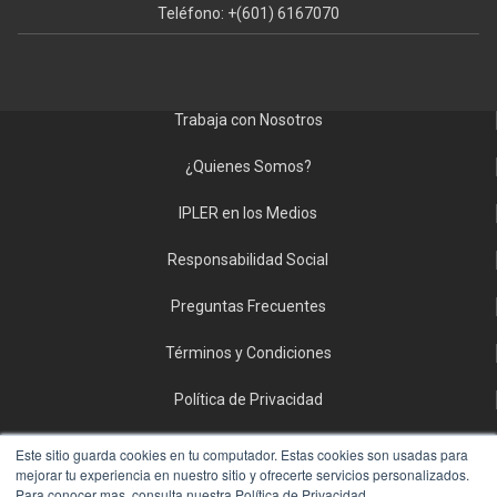
Teléfono: +(601) 6167070
Trabaja con Nosotros
¿Quienes Somos?
IPLER en los Medios
Responsabilidad Social
Preguntas Frecuentes
Términos y Condiciones
Política de Privacidad
Politica de Tratamiento de Datos Personales
Este sitio guarda cookies en tu computador. Estas cookies son usadas para
mejorar tu experiencia en nuestro sitio y ofrecerte servicios personalizados.
Para conocer mas, consulta nuestra Política de Privacidad.