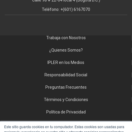
Calle 98 # 22-64 local 4 (Bogotá D.C.)
Teléfono: +(601) 6167070
Trabaja con Nosotros
¿Quienes Somos?
IPLER en los Medios
Responsabilidad Social
Preguntas Frecuentes
Términos y Condiciones
Política de Privacidad
Politica de Tratamiento de Datos Personales
Este sitio guarda cookies en tu computador. Estas cookies son usadas para
mejorar tu experiencia en nuestro sitio y ofrecerte servicios personalizados.