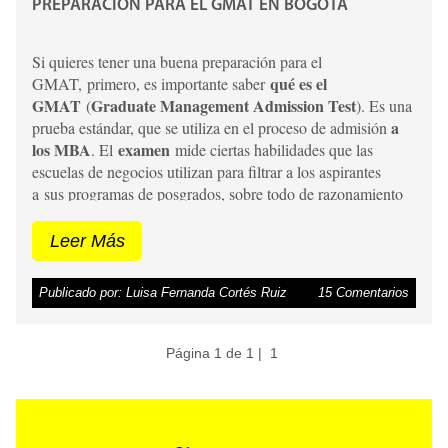
PREPARACIÓN PARA EL GMAT EN BOGOTÁ
Si quieres tener una buena preparación para el
qué es el
GMAT, primero, es importante saber
GMAT
Graduate Management Admission Test
(
). Es una
a
prueba estándar, que se utiliza en el proceso de admisión
los MBA
examen
. El
mide ciertas habilidades que las
escuelas de negocios utilizan para filtrar a los aspirantes
a sus programas de posgrados, sobre todo de razonamiento
cuantitativo; sin embargo, la prueba no evalúa conocimientos
específicos de negocios.
Leer Más
Publicado por: Luisa Fernanda Cortés Ruiz
15 Comentarios
Página 1 de 1 |
1