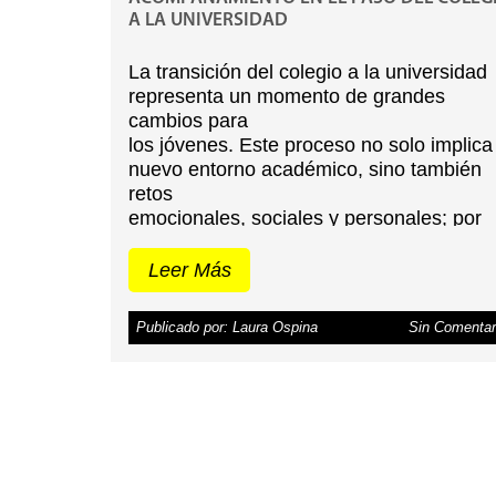
A LA UNIVERSIDAD
La transición del colegio a la universidad
representa un momento de grandes
cambios para
los jóvenes. Este proceso no solo implica
nuevo entorno académico, sino también
retos
emocionales, sociales y personales; por
esto el acompañamiento de los padres e
clave
Leer Más
para que sus hijos se adapten de manera
saludable, desarrollen independencia y
Publicado por: Laura Ospina
Sin Comentar
enfrenten
con confianza esta nueva etapa.
Entender los cambios que enfrentan
Al ingresar a la universidad, los estudiant
se enfrentan a mayor autonomía,
responsabilidades académicas y decisio