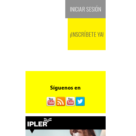
+(571) 601 381 9900
INICIAR SESIÓN
SEDES
BLOG
RECURSOS
¡INSCRÍBETE YA!
Síguenos en