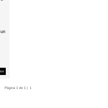
 un
s
ios
Página 1 de 1 |
1
es
nes