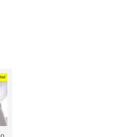
CURSOS
PREICFES
idad
IO