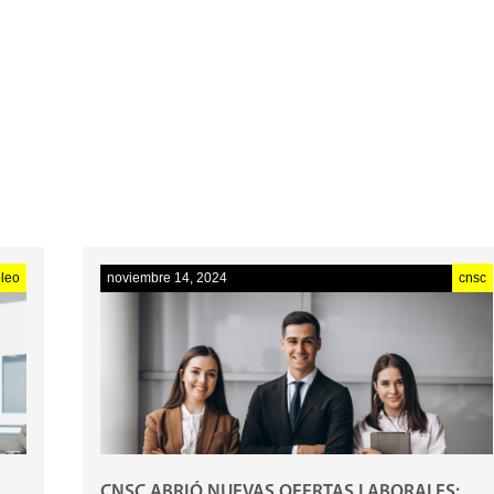
CURSOS
PREICFES
leo
noviembre 14, 2024
cnsc
CNSC ABRIÓ NUEVAS OFERTAS LABORALES: