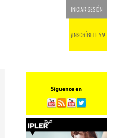
+(571) 601 381 9900
INICIAR SESIÓN
SEDES
BLOG
RECURSOS
¡INSCRÍBETE YA!
Síguenos en