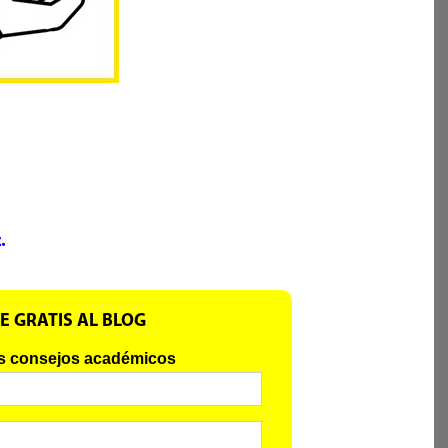
.
E GRATIS AL BLOG
s consejos académicos