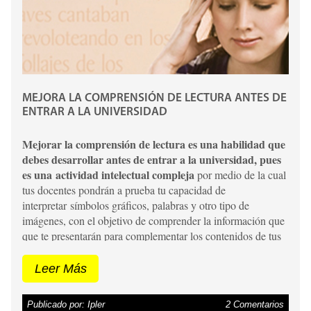
MEJORA LA COMPRENSIÓN DE LECTURA ANTES DE
ENTRAR A LA UNIVERSIDAD
Mejorar la comprensión de lectura es una habilidad que
debes desarrollar antes de entrar a la universidad, pues
es una actividad intelectual compleja
por medio de la cual
tus docentes pondrán a prueba tu capacidad de
interpretar símbolos gráficos, palabras y otro tipo de
imágenes, con el objetivo de comprender la información que
que te presentarán para complementar los contenidos de tus
clases, por eso es importante que busques la forma de
fortalecer tu comprensión de lectura
, con el fin de
Leer Más
obtener buenos resultados académicos en la universidad.
Haz clic en este enlace para conocer por que es importante la
Publicado por: Ipler
2 Comentarios