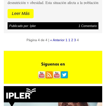
desnutrición y obesidad. Esta situación afecta a la población
en general, es decir, a niños, adolescentes y adultos.
Leer Más
Publicado por: Ipler
1 Comentario
Página 4 de 4 |
« Anterior
1
1
2
3
4
Síguenos en