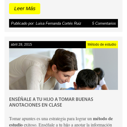
toda la información de manera que no haya temas sin repasar
cuando vaya a presentar un examen. A continuación te
Leer Más
estudies con
presentamos algunas estrategias útiles para que
tu hijo de forma más productiva y le ayudes a tener un
Publicado por: Luisa Fernanda Cortés Ruiz
5 Comentarios
buen rendimiento académico.
Te puede interesar: Claves
para vencer la ansiedad ante un examen.
abril 28, 2015
Método de estudio
ENSÉÑALE A TU HIJO A TOMAR BUENAS
ANOTACIONES EN CLASE
método de
Tomar apuntes es una estrategia para lograr un
estudio
exitoso. Enséñale a tu hijo a anotar la información