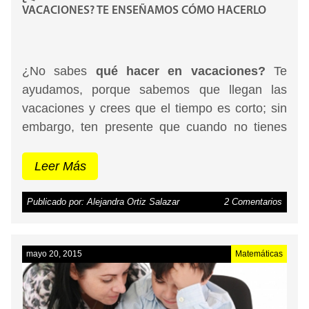
VACACIONES? TE ENSEÑAMOS CÓMO HACERLO
¿No sabes
qué hacer en vacaciones?
Te
ayudamos, porque sabemos que llegan las
vacaciones y crees que el tiempo es corto; sin
embargo, ten presente que cuando no tienes
algo definido por hacer, las vacaciones se
vuelven aburridas e interminables. Pasar
Leer Más
tiempo con tus amigos es una buena opción,
pero recuerda que cuando ellos están
Publicado por: Alejandra Ortiz Salazar
2 Comentarios
ocupados, tú también debes aprovechar el
tiempo en vacaciones y, por qué no hacerlo
mayo 20, 2015
Matemáticas
divirtiéndote en algo que te beneficia.
Te puede
interesar: el mejor curso de inglés en Bogotá.