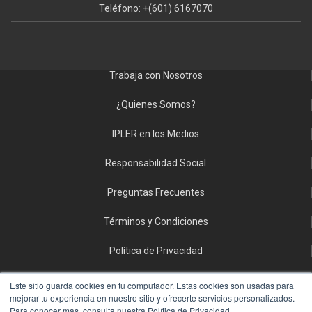
Teléfono: +(601) 6167070
Trabaja con Nosotros
¿Quienes Somos?
IPLER en los Medios
Responsabilidad Social
Preguntas Frecuentes
Términos y Condiciones
Política de Privacidad
Politica de Tratamiento de Datos Personales
Este sitio guarda cookies en tu computador. Estas cookies son usadas para
mejorar tu experiencia en nuestro sitio y ofrecerte servicios personalizados.
Para conocer mas, consulta nuestra Política de Privacidad.